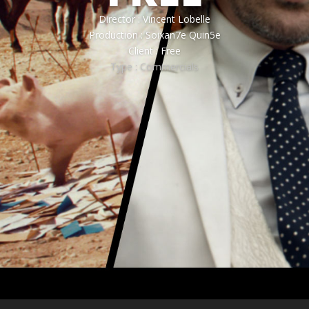
Director : Vincent Lobelle
Production : Soixan7e Quin5e
Client : Free
Type : Commercials